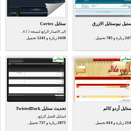
تيل نيوستايل الازرق
ستايل Cortex
الى الاصدار الرابع لنسخة 4.1.1...
247
زيارة و
785
تحميل .
2439
زيارة و
1243
تحميل .
مجاني
مجاني
تايل أردو كالم
تحديث ستايل TwistedDark
استايل للجيل الرابع...
214
زيارة و
614
تحميل .
2075
زيارة و
737
تحميل .