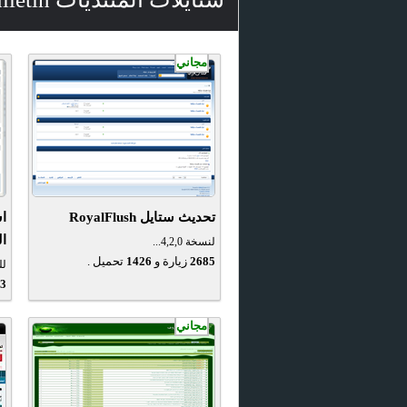
مجاني
تحديث ستايل RoyalFlush
ا
ال
لنسخة 4,2,0...
2685
زيارة و
1426
تحميل .
للن
3
مجاني