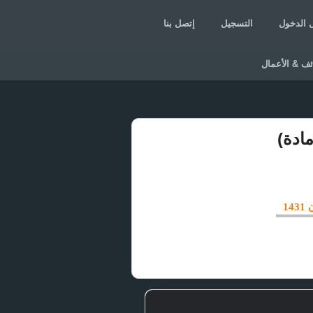
 الدخول
التسجيل
إتصل بنا
ئف & الأعمال
1