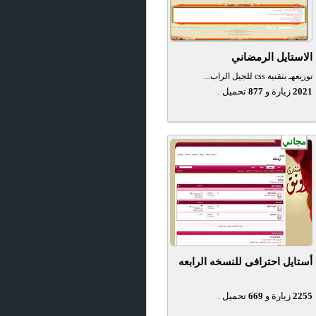
الاستايل الرمضاني
توزيعهـ بتقنية css للجيل الراب...
2021
زيارة و
877
تحميل .
مجاني
أستايل احترافى للنسخه الرابعه
2255
زيارة و
669
تحميل .