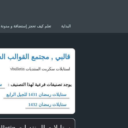
البداية
تعلم كيف تحجز إستضافة و مدونة
قالبي , مجتمع القوالب الع
لستايلات سكربت المنتديات vbulletin
يوجد تصنيفات فرعية لهذا التصنيف :
ست
ستايلات رمضان 1431 للجيل الرابع
ستايلات رمضان 1432
ستايلات المنتديات vbulletin