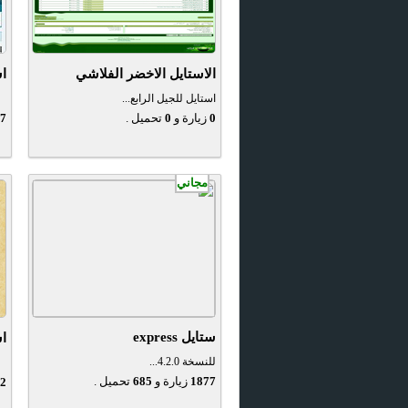
الاستايل الاخضر الفلاشي
اس
استايل للجيل الرابع...
0
زيارة و
0
تحميل .
7
مجاني
ستايل express
اس
للنسخة 4.2.0...
1877
زيارة و
685
تحميل .
2