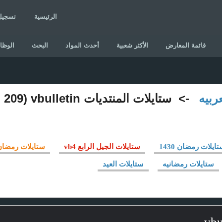
الرئيسية
تسجيل
قائمة المعارض
الأكثر شعبية
أحدث المواد
البحث
الوظا
ربيه
-> ستايلات المنتديات vbulletin (209 مادة)
ايلات رمضان 1430
ستايلات الجيل الرابع vb4
ستايلات رمضان 431
ستايلات رمضانيه
ستايلات العيد