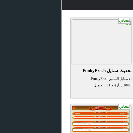
مجاني
تحديث ستايل FunkyFresh
الاستايل المميز FunkyFresh...
1880
زيارة و
501
تحميل .
مجاني