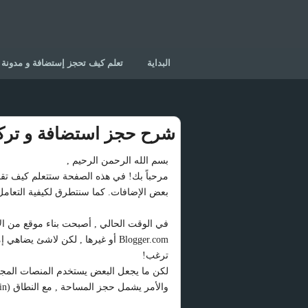
البداية
تعلم كيف تحجز إستضافة و مدونة
شرح حجز استضافة و ترك
بسم الله الرحمن الرحيم ,
مرحباً بك! في هذه الصفحة ستتعلم كيف ت
بعض الإضافات. كما سنتطرق لكيفية التعام
Blogger.com أو غيرها , لكن لاشئ 
ترغب!
لكن ما يجعل البعض يستخدم المنصات المجان
والأمر يشمل حجز المساحة , مع النطاق (Domain) و تركيب برنامج التدوين عليها!