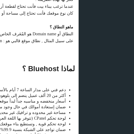
عندما ترغب ببناء بيت فأنت تحتاج لقطعة 
كان نوع موقعك فأنت تحتاج إلى مساحة أو
ماهو النطاق ؟
النطاق أو Domain name هو المُعَرف الخاص بموقعك على شبكة الإنترنت , أو هو العنوان إلى موقعك!
على سبيل المثال , نطاق موقع قالبي هو : www.templaty.com
لماذا Bluehost ؟
دعم فني على مدار الساعة 7 أيام بالأسبوع.
أكثر من 20 ألف عميل ينضم إلى بلوهوست شهرياً! و ملايين النطاقات مستضافه لديهم.
أسعار منخفضه و مناسبه جداً لبدأ موقعك أو مشروعك, ف
ضمان إستعادة أموالك في حال وجود م
مساحة غير محدوده و ترافيك غير محدود
لوحة تحكم CPanel (تتوفر بها اللغة العربية بشكل مقبول)
لوحة تحكم قوية , وتستطيع بناء موقعك 
ضمان تواجد على الشبكة بنسبة 99.9%!