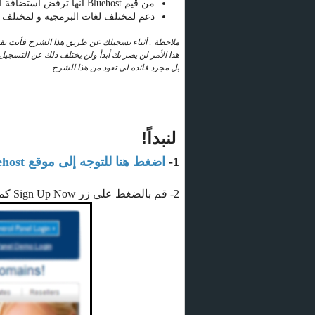
من قيم Bluehost أنها ترفض استضافة المواقع الجنسية و الإباحية!
دعم لمختلف لغات البرمجيه و لمختلف ا
ملاحظة : أثناء تسجيلك عن طريق هذا الشرح فأنت تقوم با
هذا الأمر لن يضر بك أبداً ولن يختلف ذلك عن التسجيل
بل مجرد فائده لي تعود من هذا الشرح.
لنبداً!
1-
اضغط هنا للتوجه إلى موقع Bluehost
2- قم بالضغط على زر Sign Up Now كما هو موضح بالصورة :