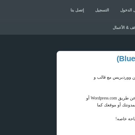
 الدخول
التسجيل
إتصل بنا
ئف & الأعمال
ن ووردبريس مع قالب و
في الوقت الحالي , أصبحت بناء موقع من الأشياء السهله التي يستطيع الجميع فعلها! كما تعلم , فتستطيع بناء مدونه مجانية عن طريق Wordpress.com أو
م بمدونتك أو موقعك كما
ساحة خاصه!