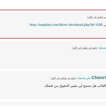
عن تعليق غير لائق!
ر:
http://templaty.com/direct-download.php?id=1148
مُسجل)
تبليغ عن تعليق غير لائق!
Choro
(غير مُسجل)
تبليغ عن تعليق غير لائق!
لقالب هل تسمح لي بتغيير الحقوق من فضلك