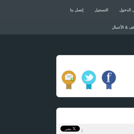
 الدخول
التسجيل
إتصل بنا
ئف & الأعمال
|