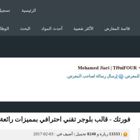
الرئيسية
تسجيل
قائمة المعارض
الأكثر شعبية
أحدث المواد
البحث
الوظا
Mohamed Jiari | Ti9niFOUR
للمعرض.
إرسال رسالة لصاحب المعرض.
فورتك - قالب بلوجر تقني احترافي بمميزات رائعة
|
13333
زيارة و
8240
تحميل
|
أضيف في :
2017-02-03