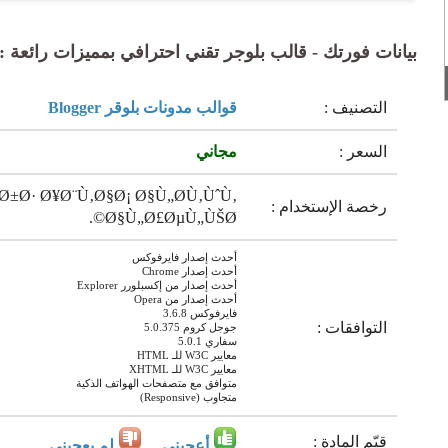
بيانات فورتك - قالب بلوجر تقني احترافي بمميزات رائعة :
التصنيف :
قوالب مدونات بلوقر Blogger
السعر :
مجاني
±Ø· Ø¥Ø¨Ù‚Ø§Ø¡ Ø§Ù„Ø­Ù‚ÙˆÙ‚
رخصة الإستخدام :
Ø§Ù„Ø£ØµÙ„ÙŠØ©.
أحدث إصدار فايرفوكس
أحدث إصدار Chrome
أحدث إصدار من إكسبلورر Explorer
أحدث إصدار من Opera
فايرفوكس 3.6.8
التوافقات :
جوجل كروم 5.0.375
سفاري 5.0.1
معايير W3C للـ HTML
معايير W3C للـ XHTML
متوافق مع متصفحات الهواتف الذكية
متجاوب (Responsive)
قيّم المادة :
أعجبني
لم يعجبني