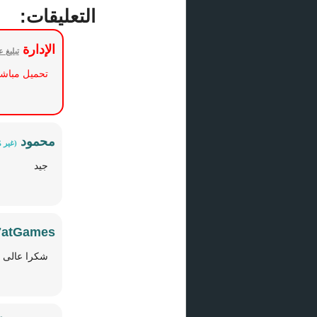
التعليقات:
الإدارة
تبليغ 
تحميل مباش
محمود
(غير 
جيد
7atGames
شكرا عالى ا